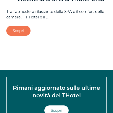
Tra l’atmosfera rilassante della SPA e il comfort delle
Trasc
camere, il T Hotel è il ...
lasci
Scopri
S
Rimani aggiornato sulle ultime
novità del THotel
Scopri