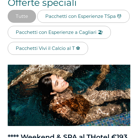
Offerte speciali
Tutte
Pacchetti con Esperienze TSpa 💆​
Pacchetti con Esperienze a Cagliari 🏖️​
Pacchetti Vivi il Calcio al T ⚽​
**** Weekend & SPA al THotel €193
***