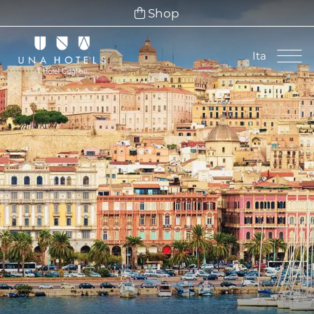
Shop
Ita
Ita
Eng
Fra
Deu
Esp