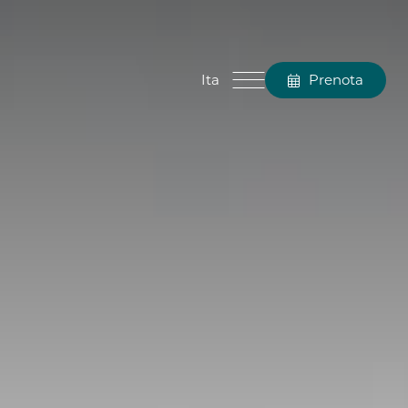
Ita
Prenota
Chiudi
Ita
Eng
Fra
Deu
Esp