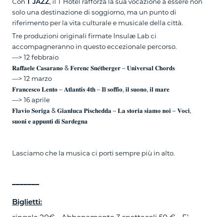
Con
T JAZZ
, il T Hotel rafforza la sua vocazione a essere non
solo una destinazione di soggiorno, ma un punto di
riferimento per la vita culturale e musicale della città.
Tre produzioni originali firmate Insulæ Lab ci
accompagneranno in questo eccezionale percorso.
—> 12 febbraio
𝐑𝐚𝐟𝐟𝐚𝐞𝐥𝐞 𝐂𝐚𝐬𝐚𝐫𝐚𝐧𝐨 & 𝐅𝐞𝐫𝐞𝐧𝐜 𝐒𝐧𝐞́𝐭𝐛𝐞𝐫𝐠𝐞𝐫 – 𝐔𝐧𝐢𝐯𝐞𝐫𝐬𝐚𝐥 𝐂𝐡𝐨𝐫𝐝𝐬
—> 12 marzo
𝐅𝐫𝐚𝐧𝐜𝐞𝐬𝐜𝐨 𝐋𝐞𝐧𝐭𝐨 – 𝐀𝐭𝐥𝐚𝐧𝐭𝐢𝐬 𝟒𝐭𝐡 – 𝐈𝐥 𝐬𝐨𝐟𝐟𝐢𝐨, 𝐢𝐥 𝐬𝐮𝐨𝐧𝐨, 𝐢𝐥 𝐦𝐚𝐫𝐞
—> 16 aprile
𝐅𝐥𝐚𝐯𝐢𝐨 𝐒𝐨𝐫𝐢𝐠𝐚 & 𝐆𝐢𝐚𝐧𝐥𝐮𝐜𝐚 𝐏𝐢𝐬𝐜𝐡𝐞𝐝𝐝𝐚 – 𝐋𝐚 𝐬𝐭𝐨𝐫𝐢𝐚 𝐬𝐢𝐚𝐦𝐨 𝐧𝐨𝐢 – 𝐕𝐨𝐜𝐢,
𝐬𝐮𝐨𝐧𝐢 𝐞 𝐚𝐩𝐩𝐮𝐧𝐭𝐢 𝐝𝐢 𝐒𝐚𝐫𝐝𝐞𝐠𝐧𝐚
Lasciamo che la musica ci porti sempre più in alto.
_______
Biglietti: