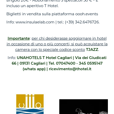
singolo 20€ - Abbonamento 3 spettacoli 50 € - E’
incluso un aperitivo T Hotel.
Biglietti in vendita sulla piattaforma
oooh.events
Info:
www.insulaelab.com
| tel.: (+39) 342.6476726.
Importante
:
per chi desiderasse soggiornare in hotel
in occasione di uno o più concerti, si può acquistare la
camera con lo speciale codice sconto
TJAZZ
.
Info:
UNAHOTELS T Hotel Cagliari | Via dei Giudicati
66 | 09131 Cagliari | Tel. 07047400 - 345 0595147
(whats app) |
ricevimento@thotel.it