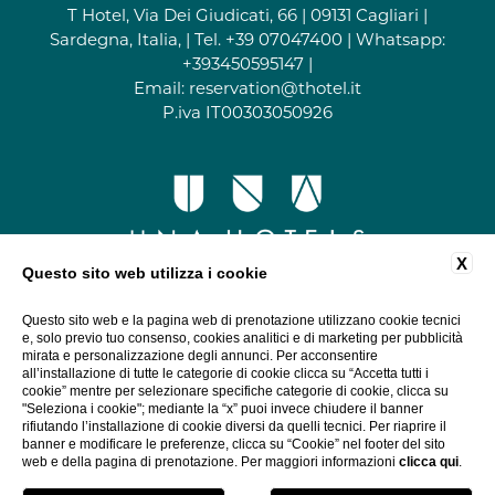
T Hotel, Via Dei Giudicati, 66 | 09131 Cagliari |
Sardegna, Italia, | Tel.
+39 07047400
| Whatsapp:
+393450595147
|
Email:
reservation@thotel.it
P.iva IT00303050926
X
Questo sito web utilizza i cookie
Questo sito web e la pagina web di prenotazione utilizzano cookie tecnici
e, solo previo tuo consenso, cookies analitici e di marketing per pubblicità
mirata e personalizzazione degli annunci. Per acconsentire
all’installazione di tutte le categorie di cookie clicca su “Accetta tutti i
cookie” mentre per selezionare specifiche categorie di cookie, clicca su
"Seleziona i cookie"; mediante la “x” puoi invece chiudere il banner
rifiutando l’installazione di cookie diversi da quelli tecnici. Per riaprire il
banner e modificare le preferenze, clicca su “Cookie” nel footer del sito
web e della pagina di prenotazione. Per maggiori informazioni
clicca qui
.