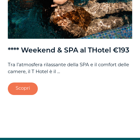
**** Weekend & SPA al THotel €193
**
Tra l’atmosfera rilassante della SPA e il comfort delle
Tra
camere, il T Hotel è il ...
las
Scopri