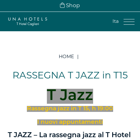
Shop
Ita
Ita
Eng
HOME
Fra
Deu
RASSEGNA T JAZZ in T15
Esp
T Jazz
Rassegna jazz in T 15, h 19:00
I nuovi appuntamenti
T JAZZ – La rassegna jazz al T Hotel