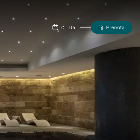
Ita
Prenota
Chiudi
0
Ita
Eng