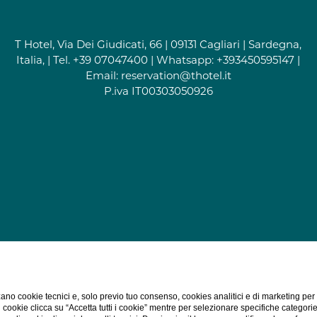
T Hotel, Via Dei Giudicati, 66 | 09131 Cagliari | Sardegna,
Italia, | Tel.
+39 07047400
| Whatsapp:
+393450595147
|
Email:
reservation@thotel.it
P.iva IT00303050926
ano cookie tecnici e, solo previo tuo consenso, cookies analitici e di marketing per
di cookie clicca su “Accetta tutti i cookie” mentre per selezionare specifiche categori