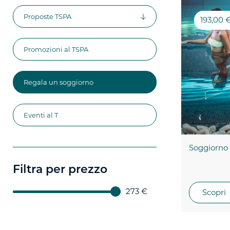
Proposte TSPA
193,00 
Proposte per Voi
Promozioni al TSPA
Gusto e relax
Proposte per te
Regala un soggiorno
TCard
Massaggi e trattamenti
Eventi al T
Acqua Journey
Soggiorno
Filtra per prezzo
273 €
Scopri