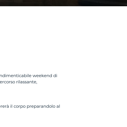
n indimenticabile weekend di
rcorso rilassante,
nererà il corpo preparandolo al