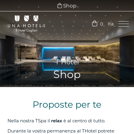
Shop
Ita
0
Ita
Eng
T Hotel
Shop
Proposte per te
Nella nostra TSpa il
è al centro di tutto.
relax
Durante la vostra permanenza al THotel potrete