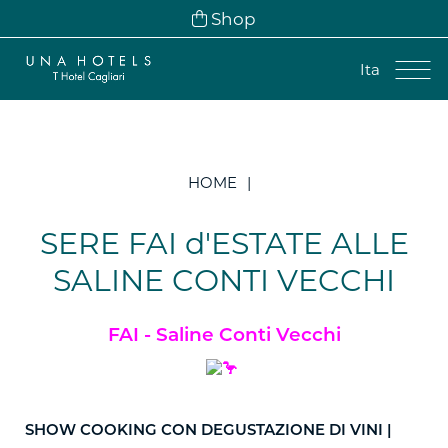
Shop
Ita
Ita
Eng
HOME
Fra
Deu
SERE FAI d'ESTATE ALLE
Esp
SALINE CONTI VECCHI
FAI - Saline Conti Vecchi
SHOW COOKING CON DEGUSTAZIONE DI VINI |