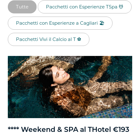
Tutte
Pacchetti con Esperienze TSpa 💆​
Pacchetti con Esperienze a Cagliari 🏖️​
Pacchetti Vivi il Calcio al T ⚽​
**** Weekend & SPA al THotel €193
**