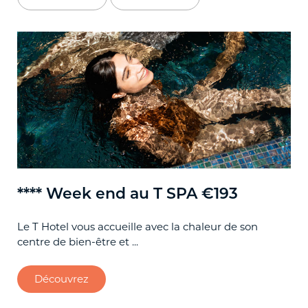
**** Week end au T SPA €193
**
pa
Le T Hotel vous accueille avec la chaleur de son
centre de bien-être et ...
Off
gou
Découvrez