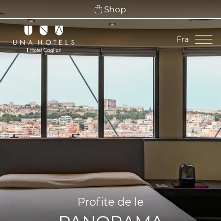
Shop
Fra
Ita
Eng
Fra
Deu
Esp
Profite de le