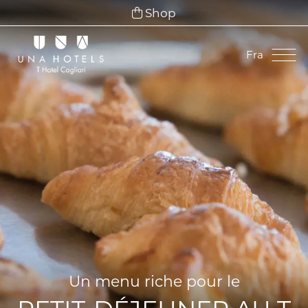
Shop
Fra
Ita
Eng
Fra
Deu
Esp
Un menu riche pour le