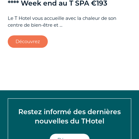
**** Week end au T SPA €193
**
pa
Le T Hotel vous accueille avec la chaleur de son
centre de bien-être et ...
Off
gou
Découvrez
Restez informé des dernières
nouvelles du THotel