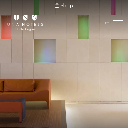
Shop
Fra
Ita
Eng
Fra
Deu
Esp