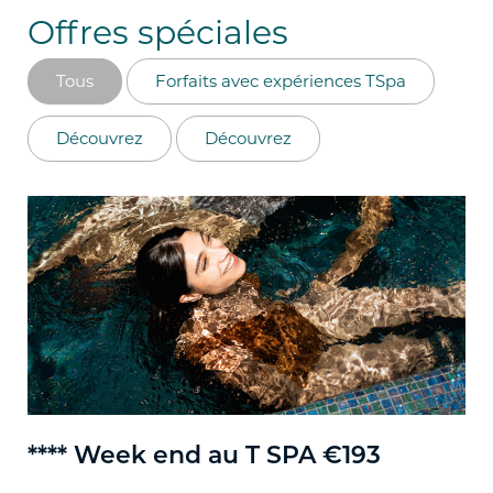
Offres spéciales
Tous
Forfaits avec expériences TSpa
Découvrez
Découvrez
**** Week end au T SPA €193
**
pa