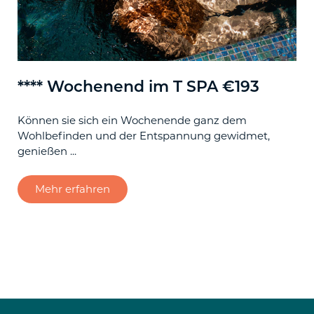
**** Wochenend im T SPA €193
**
Können sie sich ein Wochenende ganz dem
Kö
Wohlbefinden und der Entspannung gewidmet,
Wo
genießen ...
gen
Mehr erfahren