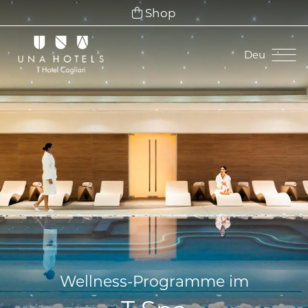
Shop
Deu
Ita
Eng
Fra
Deu
Esp
Wellness-Programme im