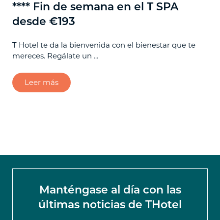
**** Fin de semana en el T SPA
**
desde €193
€
T Hotel te da la bienvenida con el bienestar que te
Ded
mereces. Regálate un ...
cor
Leer más
Manténgase al día con las
últimas noticias de THotel