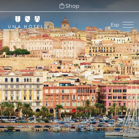
Shop
Esp
Ita
Eng
Fra
Deu
Esp